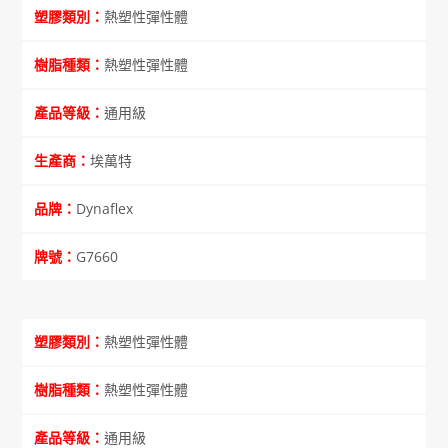
熱塑性彈性體
熱塑性彈性體
通用級
埃萬特
Dynaflex
G7660
熱塑性彈性體
熱塑性彈性體
通用級