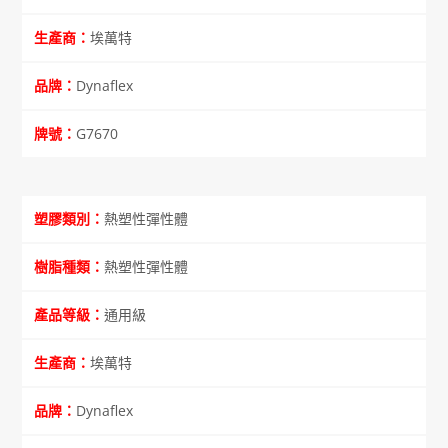
埃萬特
Dynaflex
G7670
熱塑性彈性體
熱塑性彈性體
通用級
埃萬特
Dynaflex