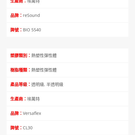
埃萬特
reSound
BIO 5540
熱塑性彈性體
熱塑性彈性體
透明級, 半透明級
埃萬特
Versaflex
CL30