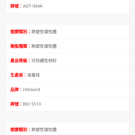
AD7-044A
熱塑性彈性體
熱塑性彈性體
可持續性材料
埃萬特
reSound
BIO 5510
熱塑性彈性體