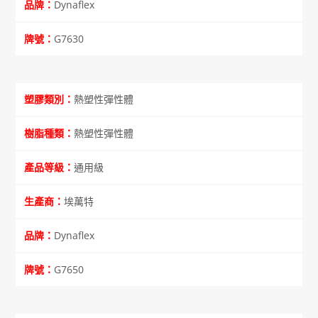
Dynaflex
G7630
熱塑性彈性體
熱塑性彈性體
通用級
埃萬特
Dynaflex
G7650