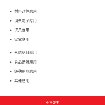
材料改性應用
消費電子應用
玩具應用
家電應用
永續材料應用
食品接觸應用
運動用品應用
其他應用
免責聲明