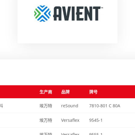
生产商
品牌
牌号
料
埃万特
reSound
7810-801 C 80A
埃万特
Versaflex
9545-1
埃万特
Versaflex
9555-1