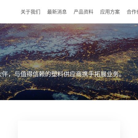
关于我们
最新消息
产品资料
应用方案
合作
伙伴，与值得信赖的塑料供应商携手拓展业务。