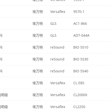
埃万特
Versaflex
9570-1
埃万特
GLS
AC1-866
料
埃万特
GLS
AD7-044A
料
埃万特
reSound
BIO 5510
料
埃万特
reSound
BIO 5530
料
埃万特
reSound
BIO 5540
埃万特
Versaflex
CL E85
透明级
埃万特
Versaflex
CL2000X
透明级
埃万特
Versaflex
CL2250