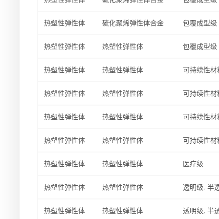
热塑性弹性体
硫化聚烯弹性体合金
包覆成型级
热塑性弹性体
热塑性弹性体
包覆成型级
热塑性弹性体
热塑性弹性体
可持续性材
热塑性弹性体
热塑性弹性体
可持续性材
热塑性弹性体
热塑性弹性体
可持续性材
热塑性弹性体
热塑性弹性体
可持续性材
热塑性弹性体
热塑性弹性体
医疗级
热塑性弹性体
热塑性弹性体
透明级, 半
热塑性弹性体
热塑性弹性体
透明级, 半