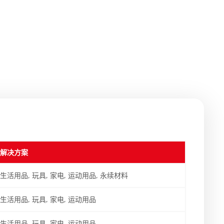
解决方案
生活用品, 玩具, 家电, 运动用品, 永续材料
生活用品, 玩具, 家电, 运动用品
生活用品, 玩具, 家电, 运动用品