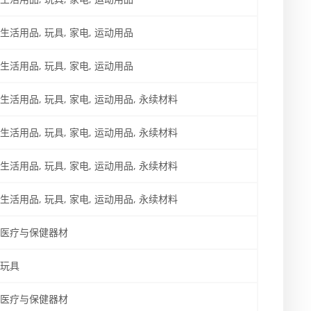
生活用品, 玩具, 家电, 运动用品
生活用品, 玩具, 家电, 运动用品
生活用品, 玩具, 家电, 运动用品, 永续材料
生活用品, 玩具, 家电, 运动用品, 永续材料
生活用品, 玩具, 家电, 运动用品, 永续材料
生活用品, 玩具, 家电, 运动用品, 永续材料
医疗与保健器材
玩具
医疗与保健器材