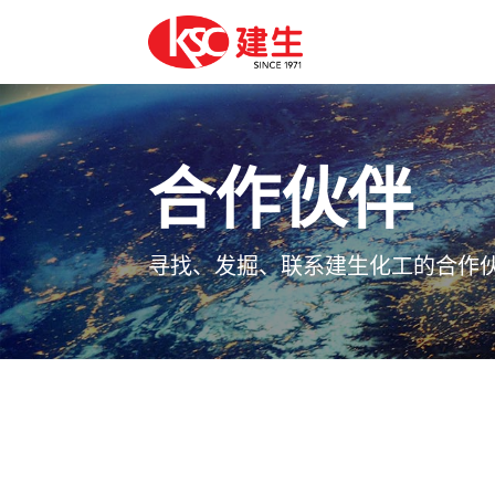
合作伙伴
寻找、发掘、联系建生化工的合作