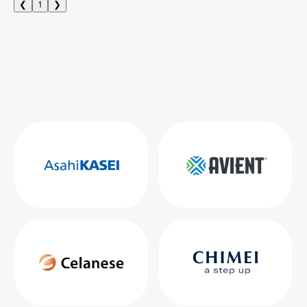
❮
1
❯