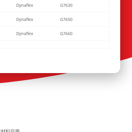
Dynaflex
G7630
Dynaflex
G7650
Dynaflex
G7660
续材料应用