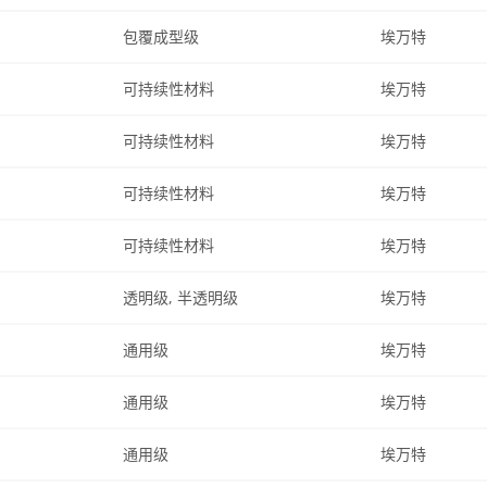
包覆成型级
埃万特
可持续性材料
埃万特
可持续性材料
埃万特
可持续性材料
埃万特
可持续性材料
埃万特
透明级, 半透明级
埃万特
通用级
埃万特
通用级
埃万特
通用级
埃万特