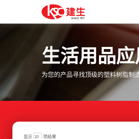
生活用品应
为您的产品寻找顶级的塑料树脂制
显示
项结果