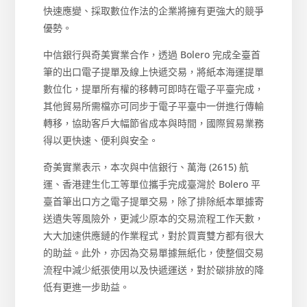
快速應變、採取數位作法的企業將擁有更強大的競爭
優勢。
中信銀行與奇美實業合作，透過 Bolero 完成全臺首
筆的出口電子提單及線上快遞交易，將紙本海運提單
數位化，提單所有權的移轉可即時在電子平臺完成，
其他貿易所需檔亦可同步于電子平臺中一併進行傳輸
轉移，協助客戶大幅節省成本與時間，國際貿易業務
得以更快速、便利與安全。
奇美實業表示，本次與中信銀行、萬海 (2615) 航
運、香港建生化工等單位攜手完成臺灣於 Bolero 平
臺首筆出口方之電子提單交易，除了排除紙本單據寄
送遺失等風險外，更減少原本的交易流程工作天數，
大大加速供應鏈的作業程式，對於買賣雙方都有很大
的助益。此外，亦因為交易單據無紙化，使整個交易
流程中減少紙張使用以及快遞運送，對於碳排放的降
低有更進一步助益。