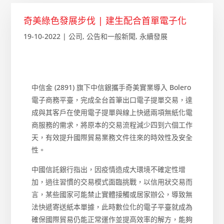
奇美綠色發展步伐 | 建生配合首單電子化
19-10-2022
|
公司
,
公告和一般新聞
,
永續發展
中信金 (2891) 旗下中信銀攜手奇美實業導入 Bolero
電子商務平臺，完成全台首筆出口電子提單交易，達
成與其客戶在使用電子提單與線上快遞兩項無紙化電
商服務的需求，將原本的交易流程減少四到六個工作
天，有效提升國際貿易業務文件往來的時效性及安全
性。
中國信託銀行指出，因疫情造成大環境不確定性增
加，過往習慣的交易模式面臨挑戰，以信用狀交易而
言，某些國家可能禁止實體接觸或居家辦公，導致無
法快遞寄送紙本單據，此時數位化的電子平臺就成為
確保國際貿易仍能正常運作並提高效率的解方，能夠